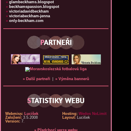
»
glambeckhams.blogspot
»
beckhamspassion.blogspot
»
victoriadavidbeckham
»
victoriabeckham-jenna
»
only-beckham.com
» Další partneři
|
» Výměna bannerů
Webmiss:
Lucišek
Hosting:
Wedos NoLimit
Založení:
3.5.2008
Layout:
Lucišek
Version:
7.
» Předchozí verze webu