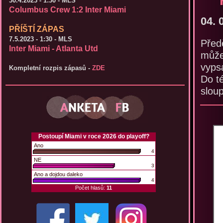
30.4.2023 - 1:30 - MLS
Columbus Crew 1:2 Inter Miami
04. 
PŘÍŠTÍ ZÁPAS
7.5.2023 - 1:30 - MLS
Před
Inter Miami - Atlanta Utd
může
vyps
Kompletní rozpis zápasů -
ZDE
Do t
slou