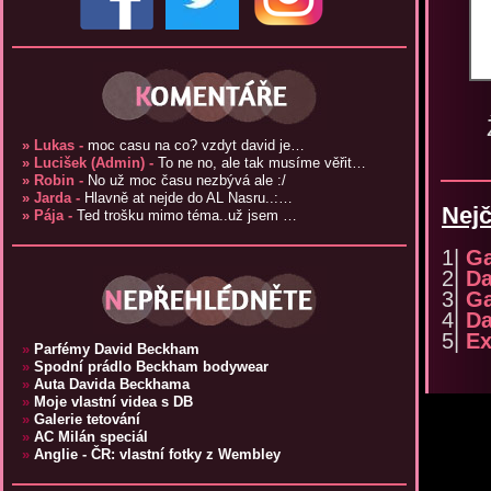
» Lukas -
moc casu na co? vzdyt david je…
» Lucišek (Admin) -
To ne no, ale tak musíme věřit…
» Robin -
No už moc času nezbývá ale :/
» Jarda -
Hlavně at nejde do AL Nasru..:…
Nejč
» Pája -
Ted trošku mimo téma..už jsem …
1|
Ga
2|
Da
3|
Ga
4|
Da
5|
Ex
»
Parfémy David Beckham
»
Spodní prádlo Beckham bodywear
»
Auta Davida Beckhama
»
Moje vlastní videa s DB
»
Galerie tetování
»
AC Milán speciál
»
Anglie - ČR: vlastní fotky z Wembley