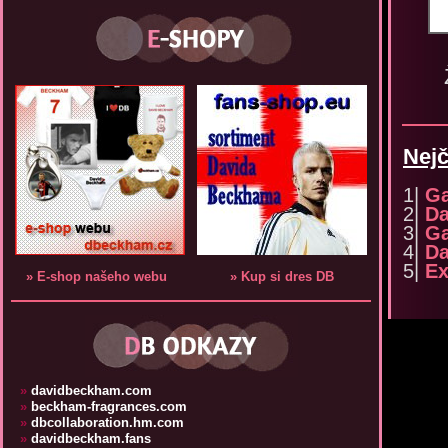
Nejč
1|
Ga
2|
Da
3|
Ga
4|
Da
5|
Ex
» E-shop našeho webu
» Kup si dres DB
»
davidbeckham.com
»
beckham-fragrances.com
»
dbcollaboration.hm.com
»
davidbeckham.fans