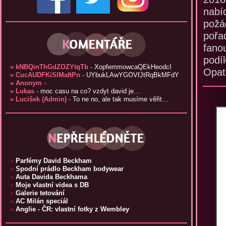
nabíd
požá
pořa
fano
podíl
» kNBQinThGdZOZYtqTb -
XopfemmowcaQEkHeodcI
Opatr
» CucAUDFKiSlMaftPn -
UYbukLAwYGOVfJtRqBkMFdY
» Anonym -
» Lukas -
moc casu na co? vzdyt david je…
» Lucišek (Admin) -
To ne no, ale tak musíme věřit…
»
Parfémy David Beckham
»
Spodní prádlo Beckham bodywear
»
Auta Davida Beckhama
»
Moje vlastní videa s DB
»
Galerie tetování
»
AC Milán speciál
»
Anglie - ČR: vlastní fotky z Wembley