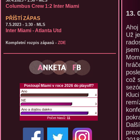
30.4.2023 - 1:30 - MLS
Columbus Crew 1:2 Inter Miami
13. 
PŘÍŠTÍ ZÁPAS
7.5.2023 - 1:30 - MLS
Ahoj 
Inter Miami - Atlanta Utd
Už je
rados
Kompletní rozpis zápasů -
ZDE
jsem
Mome
hráče
posl
což s
sezó
Kluc
remí
konf
pokr
Dalš
prez
2018