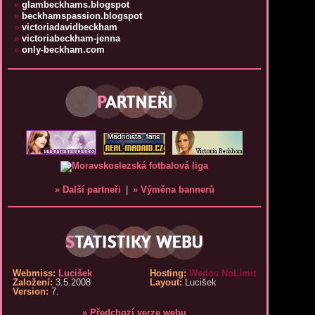
»
glambeckhams.blogspot
»
beckhamspassion.blogspot
»
victoriadavidbeckham
»
victoriabeckham-jenna
»
only-beckham.com
» Další partneři
|
» Výměna bannerů
Webmiss:
Lucišek
Hosting:
Wedos NoLimit
Založení:
3.5.2008
Layout:
Lucišek
Version:
7.
» Předchozí verze webu